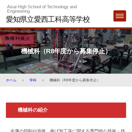
Skip
Aisai High School of Technology and
Engineering
to
愛知県立愛西工科高等学校
MENU
content
機械科（R8年度から募集停止）
ホーム
学科
機械科（R8年度から募集停止）
機
機械科の紹介
械
科
（R8
金属の切削や溶接、曲げ加工等に関する専門的な技術・技