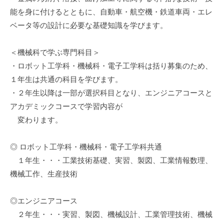
年
能を身に付けるとともに、自動車・航空機・鉄道車両・エレ
度
ベータ等の設計に必要な基礎知識を学びます。
か
ら
＜機械科で学ぶ専門科目＞
募
・ロボット工学科・機械科・電子工学科は括り募集のため、
集
１年生は共通の科目を学びます。
停
・２年生以降は一部が選択科目となり、エンジニアコースと
止）
アカデミックコースで学習内容が
2025
変わります。
年
10
◎ ロボット工学科・機械科・電子工学科共通
月
１年生・・・工業技術基礎、実習、製図、工業情報数理、
22
機械工作、生産技術
日
◎エンジニアコース
２年生・・・実習、製図、機械設計、工業管理技術、機械