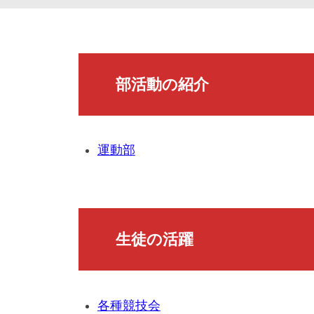
部
活
部活動の紹介
等
2025
運動部
年
9
月
11
日
生徒の活躍
各種競技会