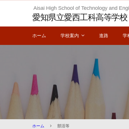
Skip
Aisai High School of Technology and Eng
to
愛知県立愛西工科高等学校
content
ホーム
学校案内
進路
学
ホーム
部活等