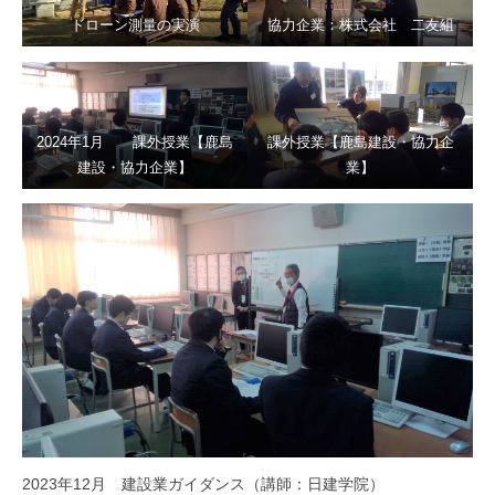
ドローン測量の実演
協力企業：株式会社 二友組
2024年1月 課外授業【鹿島
課外授業【鹿島建設・協力企
建設・協力企業】
業】
2023年12月 建設業ガイダンス（講師：日建学院）