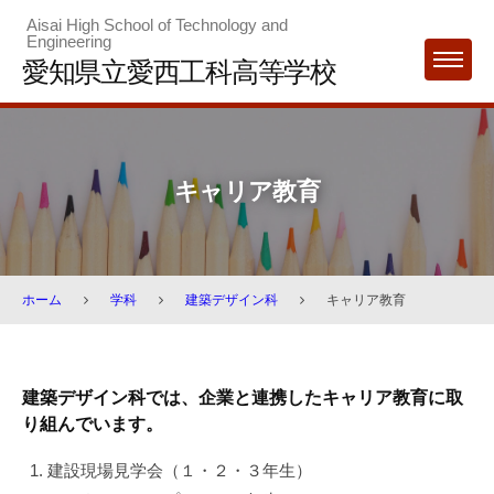
Skip
Aisai High School of Technology and
Engineering
to
愛知県立愛西工科高等学校
MENU
content
キャリア教育
ホーム
学科
建築デザイン科
キャリア教育
キ
建築デザイン科では、企業と連携したキャリア教育に取
ャ
り組んでいます。
リ
建設現場見学会（１・２・３年生）
ア