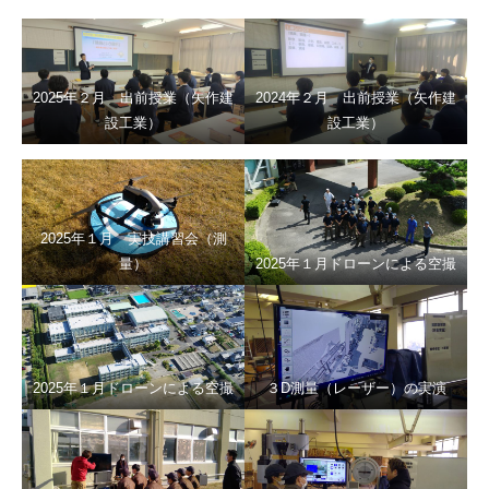
2025年２月 出前授業（矢作建
2024年２月 出前授業（矢作建
設工業）
設工業）
2025年１月 実技講習会（測
量）
2025年１月ドローンによる空撮
2025年１月ドローンによる空撮
３D測量（レーザー）の実演