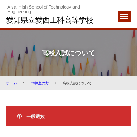
Skip
Aisai High School of Technology and
Engineering
to
愛知県立愛西工科高等学校
MENU
content
高校入試について
ホーム
中学生の方
高校入試について
高
① 一般選抜
校
入
試