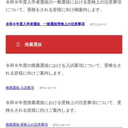
令和８年度入学者選抜の一般選抜における受検上の注意事項
に
について、受検をされる皆様に向け御案内します。
つ
い
令和８年度入学者選抜 一般選抜受検上の注意事項
ダウンロード
て
2026
年
②
推薦選抜
2
月
6
令和８年度の推薦選抜における入試要項について、受検をさ
日
れる皆様に向けご案内します。
推薦選抜 入試要項
ダウンロード
令和８年度推薦選抜における受検上の注意事項について、受
検をされる皆様に向けご案内します。
推薦選抜 受検上の注意事項
ダウンロード