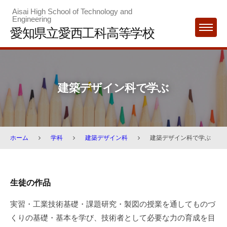
Skip
Aisai High School of Technology and
Engineering
to
愛知県立愛西工科高等学校
MENU
content
建築デザイン科で学ぶ
ホーム
学科
建築デザイン科
建築デザイン科で学ぶ
建
生徒の作品
築
実習・工業技術基礎・課題研究・製図の授業を通してものづ
デ
くりの基礎・基本を学び、技術者として必要な力の育成を目
ザ