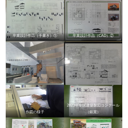
卒業設計作品（手書き）①
卒業設計作品（CAD）②
2023年全国建築製図コンクール
作図の様子
（銀賞）