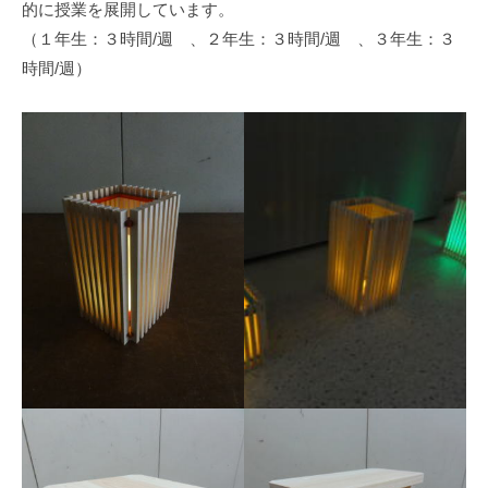
的に授業を展開しています。
イ
（１年生：３時間/週 、２年生：３時間/週 、３年生：３
ン
時間/週）
科
で
学
ぶ
2025
年
7
月
26
日