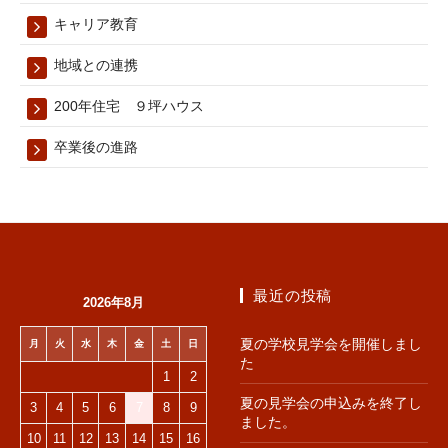
キャリア教育
地域との連携
200年住宅 ９坪ハウス
卒業後の進路
最近の投稿
2026年8月
夏の学校見学会を開催しまし
月
火
水
木
金
土
日
た
1
2
夏の見学会の申込みを終了し
3
4
5
6
7
8
9
ました。
10
11
12
13
14
15
16