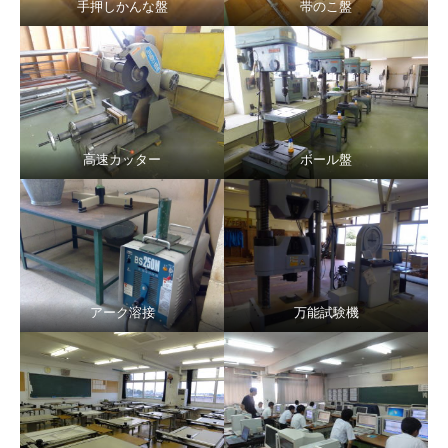
手押しかんな盤
帯のこ盤
高速カッター
ボール盤
アーク溶接
万能試験機