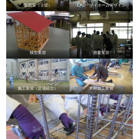
製図室（２室）
CAD・マイホームデザイン
模型実習
測量実習
施工実習（足場組立）
木材加工実習