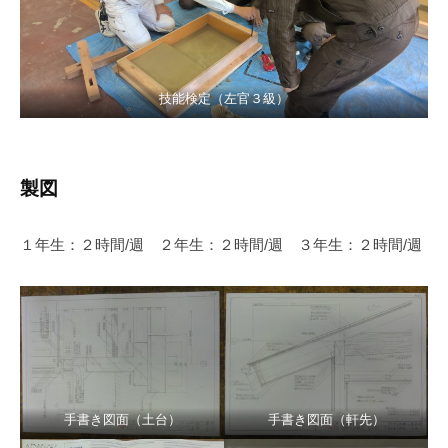
技能検定（左官３級）
製図
１年生：２時間/週 ２年生：２時間/週 ３年生：２時間/週
手書き図面（土台）
手書き図面（軒先）