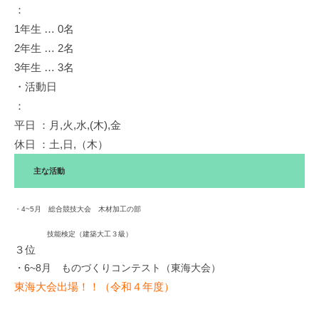
：
1年生 … 0名
2年生 … 2名
3年生 … 3名
・活動日
：
平日 ：月,火,水,(木),金
休日 ：土,日,（木）
主な活動
・4~5月 総合競技大会 木材加工の部
技能検定（建築大工３級）
３位
・6~8月 ものづくりコンテスト（東海大会）
東海大会出場！！（令和４年度）