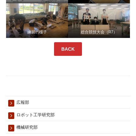
練習の様子
総合競技大会（R7）
BACK
広報部
ロボット工学研究部
機械研究部