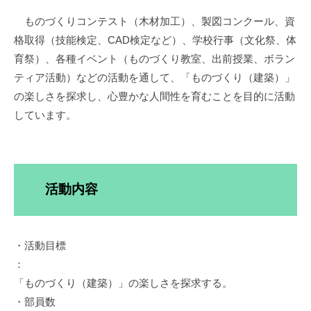
ザ
イ
ものづくりコンテスト（木材加工）、製図コンクール、資
ン
格取得（技能検定、CAD検定など）、学校行事（文化祭、体
部
育祭）、各種イベント（ものづくり教室、出前授業、ボラン
ティア活動）などの活動を通して、「ものづくり（建築）」
2025
の楽しさを探求し、心豊かな人間性を育むことを目的に活動
年
8
しています。
月
27
日
活動内容
・活動目標
：
「ものづくり（建築）」の楽しさを探求する。
・部員数