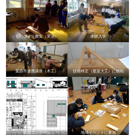
ものづくり教室（実演）
体験入学
愛西市連携講座（木工）
技能検定（建築大工）に挑戦
製図コンクール
地域イベントに参加