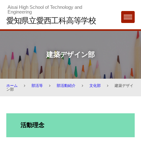
Skip
Aisai High School of Technology and
Engineering
to
愛知県立愛西工科高等学校
MENU
content
建築デザイン部
ホーム
部活等
部活動紹介
文化部
建築デザイ
ン部
建
築
活動理念
デ