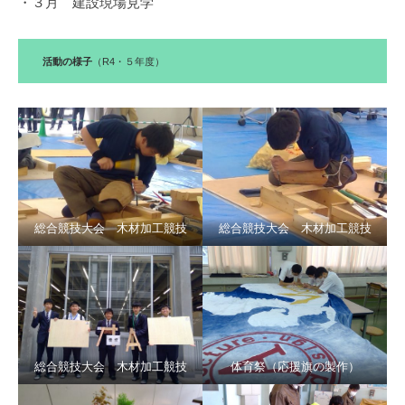
・３月 建設現場見学
活動の様子
（R4・５年度）
総合競技大会 木材加工競技
総合競技大会 木材加工競技
総合競技大会 木材加工競技
体育祭（応援旗の製作）