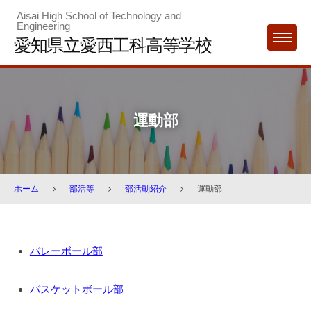
Skip
Aisai High School of Technology and
Engineering
to
愛知県立愛西工科高等学校
MENU
content
運動部
ホーム
部活等
部活動紹介
運動部
運
バレーボール部
動
部
バスケットボール部
2025