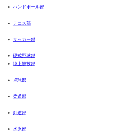
ハンドボール部
年
9
月
テニス部
11
日
サッカー部
硬式野球部
陸上競技部
卓球部
柔道部
剣道部
水泳部