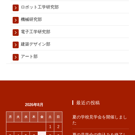
ロボット工学研究部
機械研究部
電子工学研究部
建築デザイン部
アート部
最近の投稿
2026年8月
夏の学校見学会を開催しまし
月
火
水
木
金
土
日
た
1
2
夏の見学会の申込みを終了し