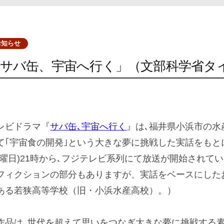
お知らせ
「サバ缶、宇宙へ行く」（文部科学省タ
レビドラマ『
サバ缶､宇宙へ行く
』は､福井県小浜市の水
て｢宇宙食の開発｣という大きな夢に挑戦した実話をもとに
月曜日)21時から､フジテレビ系列にて放送が開始されて
フィクションの部分もありますが、実話をベースにした
ある若狭高等学校（旧・小浜水産高校）。）
作品は､世代を超えて思いをつなぎ大きな夢に挑戦する