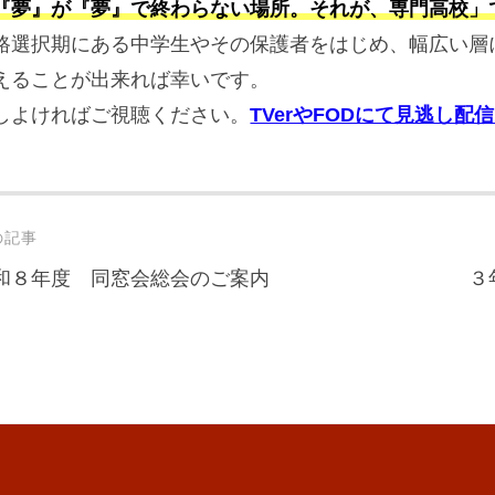
『夢』が『夢』で終わらない場所。それが、専門高校」
路選択期にある中学生やその保護者をはじめ、幅広い層
えることが出来れば幸いです。
しよければご視聴ください。
TVerやFODにて見逃し配
st
の記事
vigation
和８年度 同窓会総会のご案内
３