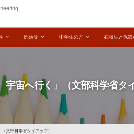
ineering
科
部活等
中学生の方
在校生と保護
、宇宙へ行く」（文部科学省タ
」（文部科学省タイアップ）