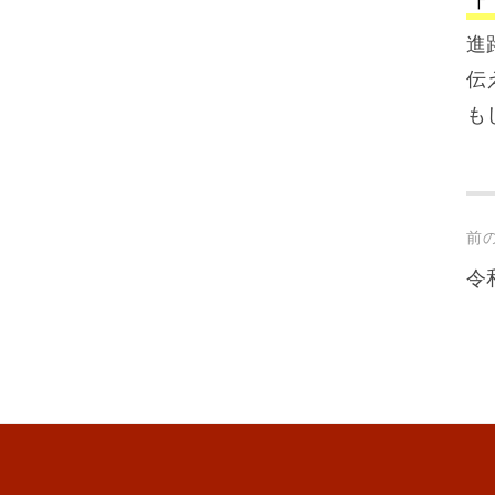
「
進
伝
も
Po
前
na
令