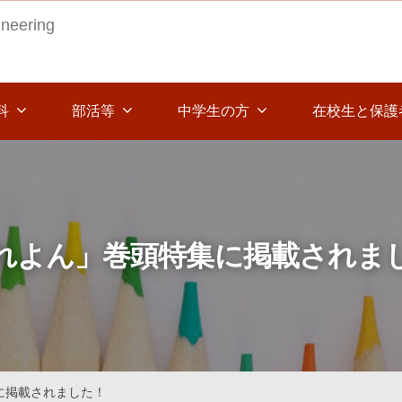
ineering
科
部活等
中学生の方
在校生と保護
れよん」巻頭特集に掲載されま
に掲載されました！