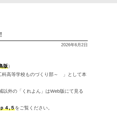
！
2026年6月2日
島版
）
西工科高等学校ものづくり部～ 」として本
域以外の「くれよん」はWeb版にて見る
ｐ４,５
をご覧ください。