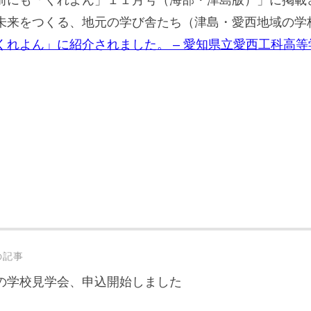
未来をつくる、地元の学び舎たち（津島・愛西地域の学
くれよん」に紹介されました。 – 愛知県立愛西工科高等
st
の記事
vigation
の学校見学会、申込開始しました