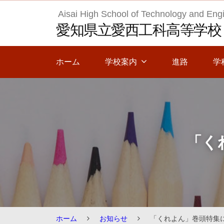
Skip
Aisai High School of Technology and Eng
to
愛知県立愛西工科高等学校
content
ホーム
学校案内
進路
学
「く
ホーム
お知らせ
「くれよん」巻頭特集